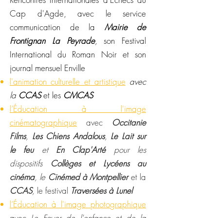
Cap d'Agde,
avec le service
communication de la
Mairie de
Frontignan La Peyrade
,
son Festival
International du Roman Noir et son
journal mensuel Enville
l'animation culturelle et artistique
avec
la
CCAS
et les
CMCAS
l’Éducation à l'image
cinématographique
avec
Occitanie
Films
,
Les Chiens Andalous
,
Le Lait sur
le feu
et
En Clap'Arté
pour les
dispositifs
Collèges et Lycéens au
cinéma
, le
Cinémed à Montpellier
et la
CCAS
,
le festival
Traversées à Lunel
l’Éducation à l'image
photo
graphique
avec
Le Foyer de l'enfance et de la